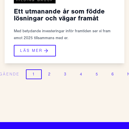
HILDING GROUP
Ett utmanande år som födde
lösningar och vägar framåt
Med betydande investeringar inför framtiden ser vi fram
emot 2025 tillsammans med er.
LÄS MER
GÅENDE
1
2
3
4
5
6