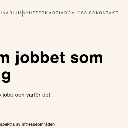
INARIUM
NYHETER
KARRIÄR
OM OSS
ISO
KONTAKT
om jobbet som
ng
 jobb och varför det
tt spektra av intresseområden