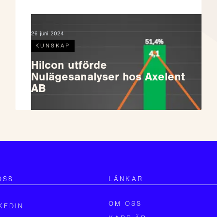
26 juni 2024
KUNSKAP
Hilcon utförde
Nulägesanalyser hos Axelent
AB
OSS
LÄNKAR
OM OSS
KEDIN