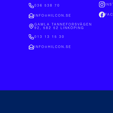
IN
036 538 70
FA
INFO@HILCON.SE
GAMLA TANNEFORSVÄGEN
92, 582 52 LINKÖPING
013 13 15 30
INFO@HILCON.SE