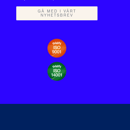
GÅ MED I VÅRT
NYHETSBREV