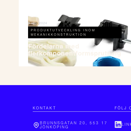
4 sep. 2024
PRODUKTUTVECKLING INOM
MEKANIKKONSTRUKTION
Fördelarna med
flerkomponentformsprutning
KONTAKT
FÖLJ 
BRUNNSGATAN 20, 553 17
LIN
JÖNKÖPING