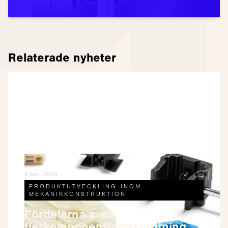
Relaterade nyheter
4 sep. 2024
PRODUKTUTVECKLING INOM
MEKANIKKONSTRUKTION
Fördelarna med
flerkomponentformsprutning