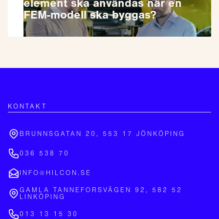
element ska användas när en
FEM-modell ska byggas?
KONTAKT
BRUNNSGATAN 20, 553 17 JÖNKÖPING
036 538 70
INFO@HILCON.SE
GAMLA TANNEFORSVÄGEN 92, 582 52
LINKÖPING
013 13 15 30