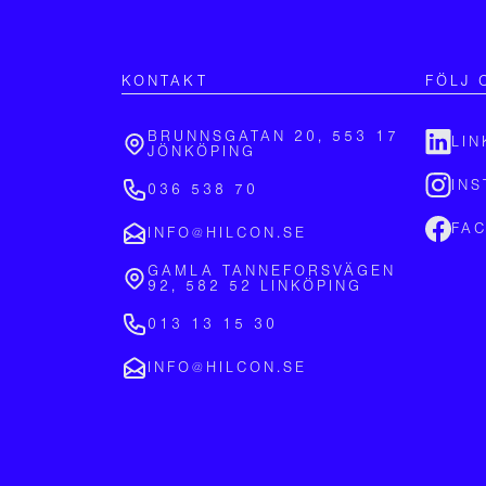
KONTAKT
FÖLJ 
BRUNNSGATAN 20, 553 17
LIN
JÖNKÖPING
IN
036 538 70
FA
INFO@HILCON.SE
GAMLA TANNEFORSVÄGEN
92, 582 52 LINKÖPING
013 13 15 30
INFO@HILCON.SE