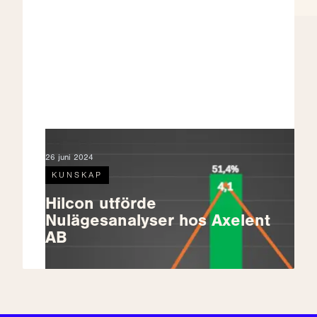
26 juni 2024
KUNSKAP
Hilcon utförde
Nulägesanalyser hos Axelent
AB