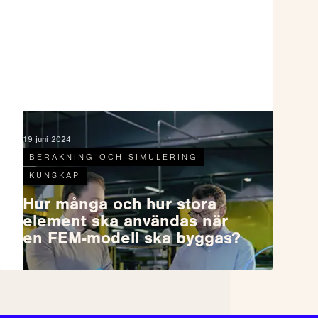
19 juni 2024
BERÄKNING OCH SIMULERING
KUNSKAP
Hur många och hur stora
element ska användas när
en FEM-modell ska byggas?