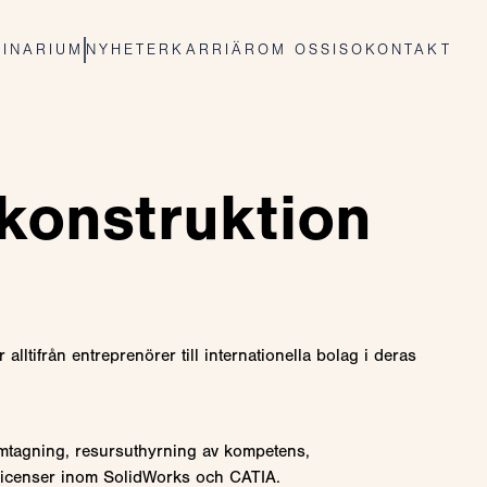
INARIUM
NYHETER
KARRIÄR
OM OSS
ISO
KONTAKT
 konstruktion
ltifrån entreprenörer till internationella bolag i deras
framtagning, resursuthyrning av kompetens,
licenser inom SolidWorks och CATIA.