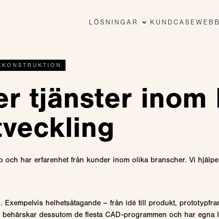
LÖSNINGAR
KUNDCASE
WEBB
KKONSTRUKTION
er tjänster inom
veckling
ch har erfarenhet från kunder inom olika branscher. Vi hjälper al
med. Exempelvis helhetsåtagande – från idé till produkt, prototyp
 Vi behärskar dessutom de flesta CAD-programmen och har egna 