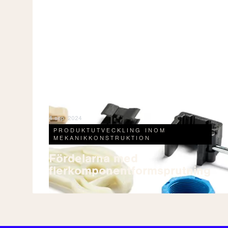
4 sep. 2024
PRODUKTUTVECKLING INOM
MEKANIKKONSTRUKTION
Fördelarna med
flerkomponentformsprutning