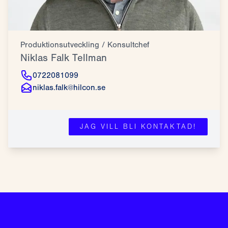
Produktionsutveckling / Konsultchef
Niklas Falk Tellman
0722081099
niklas.falk@hilcon.se
JAG VILL BLI KONTAKTAD!