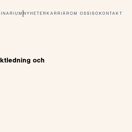
INARIUM
NYHETER
KARRIÄR
OM OSS
ISO
KONTAKT
ktledning och