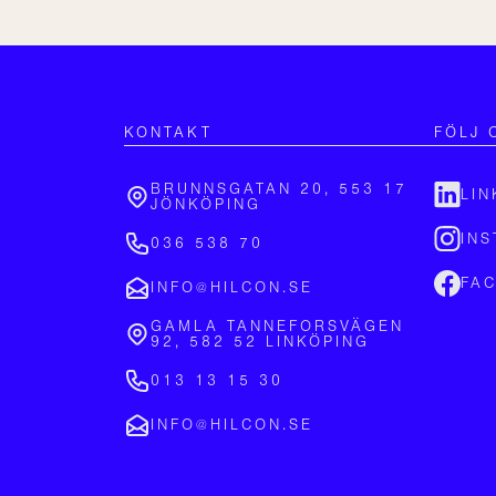
KONTAKT
FÖLJ 
BRUNNSGATAN 20, 553 17
LIN
JÖNKÖPING
IN
036 538 70
FA
INFO@HILCON.SE
GAMLA TANNEFORSVÄGEN
92, 582 52 LINKÖPING
013 13 15 30
INFO@HILCON.SE