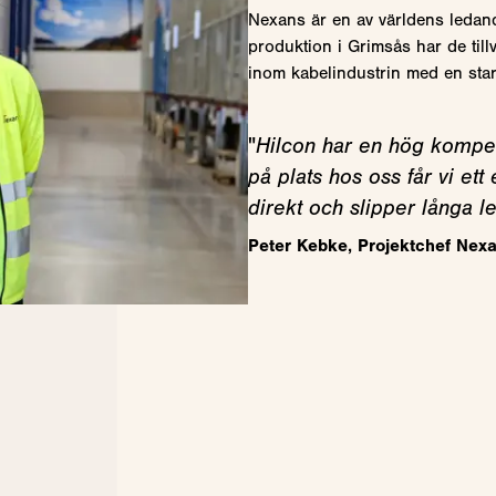
Nexans är en av världens ledand
produktion i Grimsås har de till
inom kabelindustrin med en star
"
Hilcon har en hög kompet
på plats hos oss får vi et
direkt och slipper långa l
Peter Kebke, Projektchef Nex