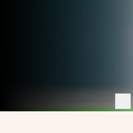
Tillsammans med några av Nordens
starkaste varumärken