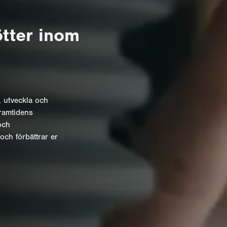
tter inom
, utveckla och
ramtidens
och
 och förbättrar er