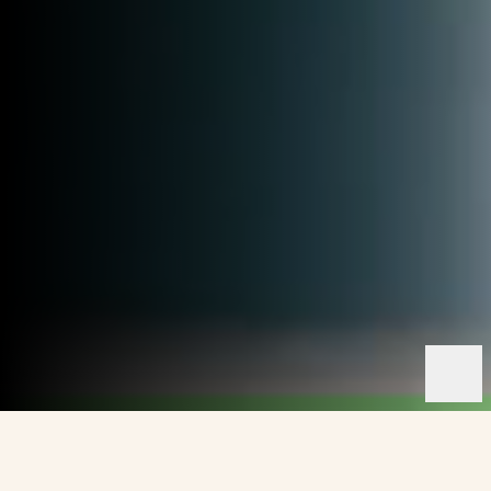
Tillsammans med några av Nordens
starkaste varumärken